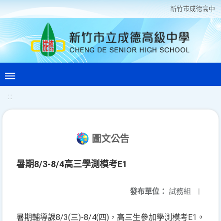
新竹巿成德高中
:::
圖文公告
暑期8/3-8/4高三學測模考E1
發布單位：
試務組
|
暑期輔導課8/3(三)-8/4(四)，高三生參加學測模考E1。