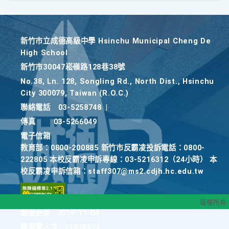
新竹巿立成德高級中學 Hsinchu Municipal Cheng De
High School
新竹巿30047崧嶺路128巷38號
No.38, Ln. 128, Songling Rd., North Dist., Hsinchu
City 300079, Taiwan (R.O.C.)
聯絡電話
03-5258748
|
傳真
03-5266049
電子信箱
教育部：0800-200885 新竹市反霸凌投訴電話：0800-
222805 本校反霸凌申訴專線：03-5216312（24小時） 本
校反霸凌申訴信箱：staff307@ms2.cdjh.hc.edu.tw
版權所有
最後更新
2019-11-04
總瀏覽人次
21316673