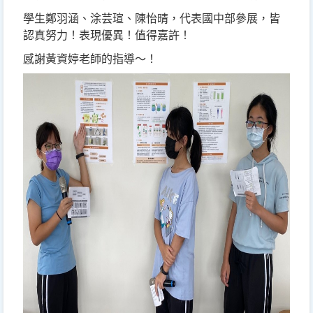
學生鄭羽涵、涂芸瑄、陳怡晴，代表國中部參展，皆
認真努力！表現優異！值得嘉許！
感謝黃資婷老師的指導～！