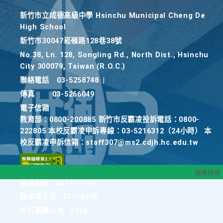
新竹巿立成德高級中學 Hsinchu Municipal Cheng De
High School
新竹巿30047崧嶺路128巷38號
No.38, Ln. 128, Songling Rd., North Dist., Hsinchu
City 300079, Taiwan (R.O.C.)
聯絡電話
03-5258748
|
傳真
03-5266049
電子信箱
教育部：0800-200885 新竹市反霸凌投訴電話：0800-
222805 本校反霸凌申訴專線：03-5216312（24小時） 本
校反霸凌申訴信箱：staff307@ms2.cdjh.hc.edu.tw
版權所有
最後更新
2019-11-04
總瀏覽人次
21316398
今日瀏覽人次
2356