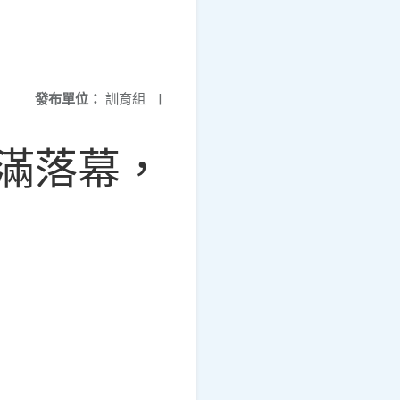
發布單位：
訓育組
|
圓滿落幕，