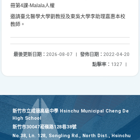
冊第
4
課
-Malala
人權
邀請臺北醫學大學劉教授及東吳大學李助理嘉惠本校
教師。
最後更新日期：
2026-08-07
|
發佈日期：
2022-04-20
點擊率：
1327
|
新竹巿立成德高級中學 Hsinchu Municipal Cheng De
High School
新竹巿30047崧嶺路128巷38號
No.38, Ln. 128, Songling Rd., North Dist., Hsinchu