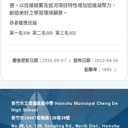
德。以班級競賽及拔河項目特性增加班級凝聚力，
創造美好之學習環境願景。
恭喜獲獎班級
第一名
第二名
第三名
506
505
502
最後更新日期：
2026-08-07
|
發佈日期：
2022-04-06
點擊率：
1095
|
新竹巿立成德高級中學 Hsinchu Municipal Cheng De
High School
新竹巿30047崧嶺路128巷38號
No.38, Ln. 128, Songling Rd., North Dist., Hsinchu