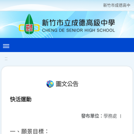
新竹巿成德高中
:::
圖文公告
快活運動
發布單位：
學務處
|
一、願景目標：