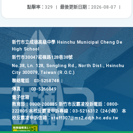
點擊率：
329
|
最後更新日期：
2026-08-07
|
新竹巿立成德高級中學 Hsinchu Municipal Cheng De
High School
新竹巿30047崧嶺路128巷38號
No.38, Ln. 128, Songling Rd., North Dist., Hsinchu
City 300079, Taiwan (R.O.C.)
聯絡電話
03-5258748
|
傳真
03-5266049
電子信箱
教育部：0800-200885 新竹市反霸凌投訴電話：0800-
222805 本校反霸凌申訴專線：03-5216312（24小時） 本
校反霸凌申訴信箱：staff307@ms2.cdjh.hc.edu.tw