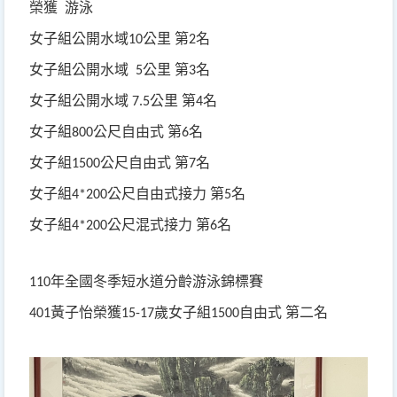
榮獲
游泳
女子組公開水域
公里
第
名
10
2
女子組公開水域
公里
第
名
5
3
女子組公開水域
公里
第
名
7.5
4
女子組
公尺自由式
第
名
800
6
女子組
公尺自由式
第
名
1500
7
女子組
公尺自由式接力
第
名
4*200
5
女子組
公尺混式接力
第
名
4*200
6
年全國冬季短水道分齡游泳錦標賽
110
黃子怡榮獲
歲女子組
自由式
第二名
401
15-17
1500