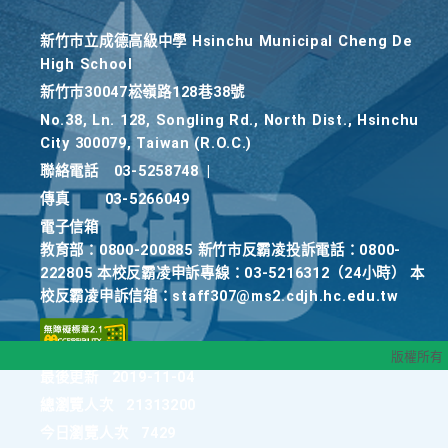
新竹巿立成德高級中學 Hsinchu Municipal Cheng De
High School
新竹巿30047崧嶺路128巷38號
No.38, Ln. 128, Songling Rd., North Dist., Hsinchu
City 300079, Taiwan (R.O.C.)
聯絡電話
03-5258748
|
傳真
03-5266049
電子信箱
教育部：0800-200885 新竹市反霸凌投訴電話：0800-
222805 本校反霸凌申訴專線：03-5216312（24小時） 本
校反霸凌申訴信箱：staff307@ms2.cdjh.hc.edu.tw
版權所有
最後更新
2019-11-04
總瀏覽人次
21313200
今日瀏覽人次
7429