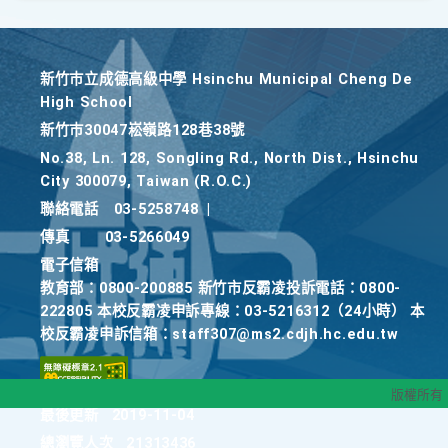
新竹巿立成德高級中學 Hsinchu Municipal Cheng De
High School
新竹巿30047崧嶺路128巷38號
No.38, Ln. 128, Songling Rd., North Dist., Hsinchu
City 300079, Taiwan (R.O.C.)
聯絡電話
03-5258748
|
傳真
03-5266049
電子信箱
教育部：0800-200885 新竹市反霸凌投訴電話：0800-
222805 本校反霸凌申訴專線：03-5216312（24小時） 本
校反霸凌申訴信箱：staff307@ms2.cdjh.hc.edu.tw
版權所有
最後更新
2019-11-04
總瀏覽人次
21313436