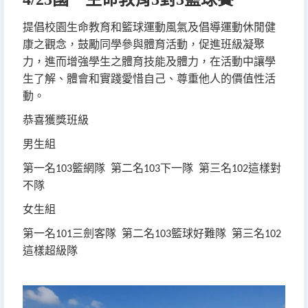
提倡校園生命教育和籃球運動風氣及倡導運動休閒健
康之觀念，鼓勵同學參與體育活動，促進班級凝聚
力，進而增強學生之體育技能及體力，在活動中讓學
生了解、體會和實踐愛惜自己、尊重他人的價值性活
動
。
恭喜獲獎班級
男生組
第一名
籃網隊
第二名
下一隊
第三名
這樣對
103
103
102
不隊
女生組
第一名
三劍客隊
第二名
籃球好難隊
第三名
101
103
102
這樣超級隊