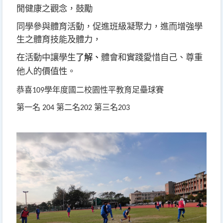
閒健康之觀念，鼓勵
同學參與體育活動，促進班級凝聚力，進而增強學
生之體育技能及體力，
在活動中讓學生
了解、
體會和實踐愛惜自己、尊重
他人的價值性
。
恭喜
學年度國二校園性平教育足壘球賽
109
第一名
第二名
第三名
204
202
203