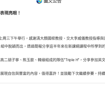
圖文公告
賽表現亮眼！
賽於上周三下午舉行，感謝清大顏國樑教授、交大李威儀教授指導與
1組中脫穎而出，透過簡報分享這半年來在新課綱課程中所學到
二胡子寧、熊玉歆、韓緣組成的隊伍"Triple H"，分享參加
。
中展現自信與豐富的內容，值得嘉許！並鼓勵下次繼續參賽，持