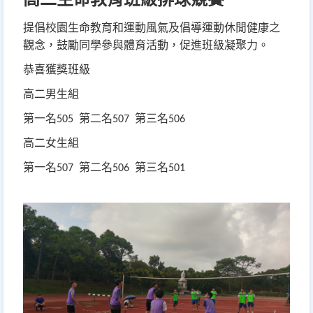
提倡校園生命教育和運動風氣及倡導運動休閒健康之
觀念，鼓勵同學參與體育活動，促進班級凝聚力
。
恭喜獲獎班級
高二男生組
第一名
第二名
第三名
505
507
506
高二女生組
第一名
第二名
第三名
507
506
501