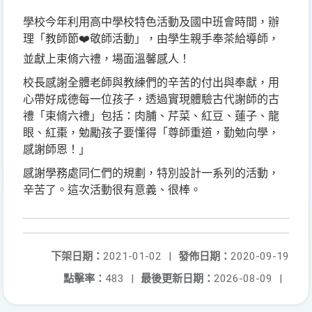
學校今年利用高中學校特色活動及國中班會時間，辦
理「教師節❤️敬師活動」，由學生親手奉茶給導師，
並獻上束脩六禮，場面溫馨感人！
校長感謝全體老師與教練們的辛苦的付出與奉獻，用
心帶好成德每一位孩子，透過實現體驗古代謝師的古
禮「束脩六禮」包括：肉脯、芹菜、紅豆、蓮子、龍
眼、紅棗，勉勵孩子要懂得「尊師重道，勤勉向學，
感謝師恩！」
感謝學務處同仁們的規劃，特別設計一系列的活動，
辛苦了。這次活動很有意義、很棒。
下架日期：
2021-01-02
|
發佈日期：
2020-09-19
點擊率：
483
|
最後更新日期：
2026-08-09
|