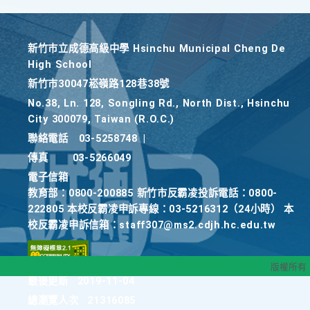
新竹巿立成德高級中學 Hsinchu Municipal Cheng De
High School
新竹巿30047崧嶺路128巷38號
No.38, Ln. 128, Songling Rd., North Dist., Hsinchu
City 300079, Taiwan (R.O.C.)
聯絡電話
03-5258748
|
傳真
03-5266049
電子信箱
教育部：0800-200885 新竹市反霸凌投訴電話：0800-
222805 本校反霸凌申訴專線：03-5216312（24小時） 本
校反霸凌申訴信箱：staff307@ms2.cdjh.hc.edu.tw
版權所有
最後更新
2019-11-04
總瀏覽人次
21316085