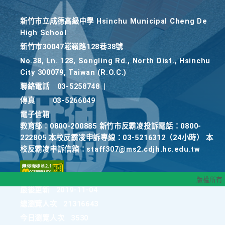
新竹巿立成德高級中學 Hsinchu Municipal Cheng De
High School
新竹巿30047崧嶺路128巷38號
No.38, Ln. 128, Songling Rd., North Dist., Hsinchu
City 300079, Taiwan (R.O.C.)
聯絡電話
03-5258748
|
傳真
03-5266049
電子信箱
教育部：0800-200885 新竹市反霸凌投訴電話：0800-
222805 本校反霸凌申訴專線：03-5216312（24小時） 本
校反霸凌申訴信箱：staff307@ms2.cdjh.hc.edu.tw
版權所有
最後更新
2019-11-04
總瀏覽人次
21316643
今日瀏覽人次
3530