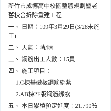
新竹市成德高中校園整體規劃暨老
舊校舍拆除重建工程
一、 日期：109年3月29日(3/28未施
工)
二、 天氣：晴/晴
三、 鋼筋出工人數：15員
四、 施工項目：
1.C
棟基礎板鋼筋綁紮
2.AB
棟2F版鋼筋綁紮
五、 本日累積預定進度：21.790％