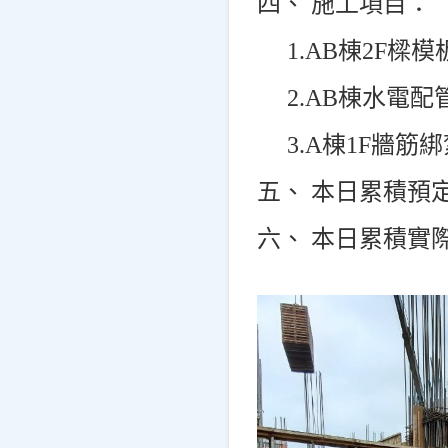
四、 施工項目：
1.AB
棟2F樑模
2.AB
棟水電配
3.A
棟1F牆筋綁
五、 本日累積預定進
六、 本日累積實際進