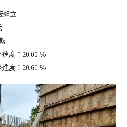
板組立
管
紮
度：20.05 ％
度：20.60 ％