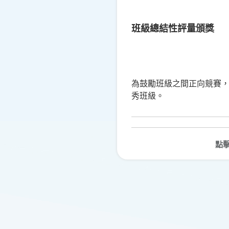
班級總結性評量頒獎
為鼓勵班級之間正向競賽，
秀班級。
點