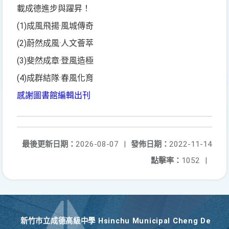
載成德進步與躍昇！
(1)成風飛揚·風城傳奇
(2)蔚然成風·人文薈萃
(3)斐然成章·登風造極
(4)成群結隊·春風化育
感謝圖書館編輯出刊
最後更新日期：
2026-08-07
|
發佈日期：
2022-11-14
點擊率：
1052
|
新竹巿立成德高級中學 Hsinchu Municipal Cheng De