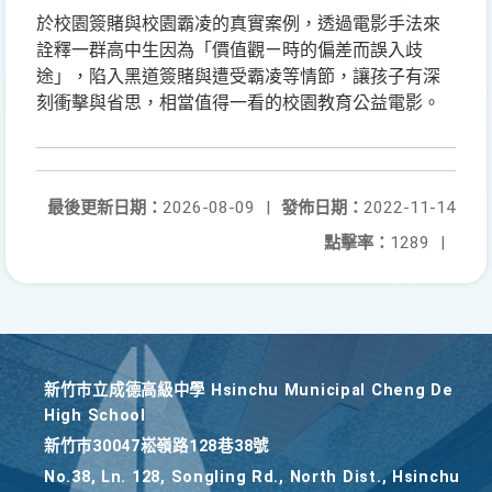
於校園簽賭與校園霸凌的真實案例，透過電影手法來
詮釋一群高中生因為「價值觀ㄧ時的偏差而誤入歧
途」，陷入黑道簽賭與遭受霸凌等情節，讓孩子有深
刻衝擊與省思，相當值得一看的校園教育公益電影。
最後更新日期：
2026-08-09
|
發佈日期：
2022-11-14
點擊率：
1289
|
新竹巿立成德高級中學 Hsinchu Municipal Cheng De
High School
新竹巿30047崧嶺路128巷38號
No.38, Ln. 128, Songling Rd., North Dist., Hsinchu