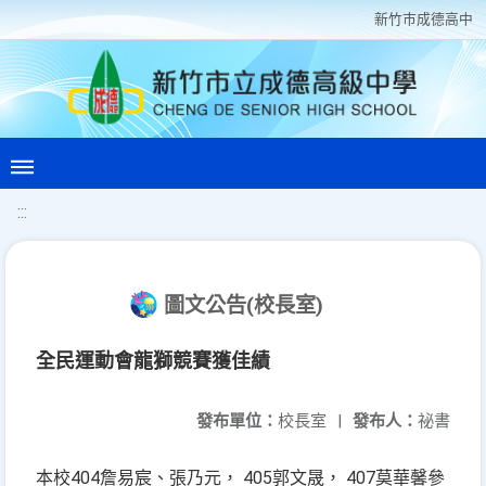
新竹巿成德高中
:::
圖文公告(校長室)
全民運動會龍獅競賽獲佳績
發布單位：
校長室
|
發布人：
祕書
本校404詹易宸、張乃元， 405郭文晟， 407莫華馨參