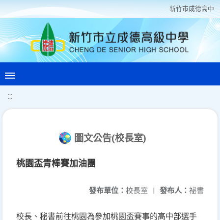
新竹巿成德高中
:::
圖文公告(校長室)
桃園盃青棒賽加油團
發布單位：
校長室
|
發布人：
祕書
校長、秘書前往桃園為參加桃園盃賽事的高中部選手