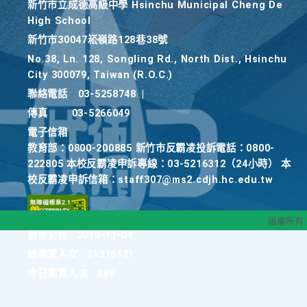
新竹巿立成德高級中學 Hsinchu Municipal Cheng De
High School
新竹巿30047崧嶺路128巷38號
No.38, Ln. 128, Songling Rd., North Dist., Hsinchu
City 300079, Taiwan (R.O.C.)
聯絡電話
03-5258748
|
傳真
03-5266049
電子信箱
教育部：0800-200885 新竹市反霸凌投訴電話：0800-
222805 本校反霸凌申訴專線：03-5216312（24小時） 本
校反霸凌申訴信箱：staff307@ms2.cdjh.hc.edu.tw
版權所有
最後更新
2019-11-04
總瀏覽人次
21316121
今日瀏覽人次
389