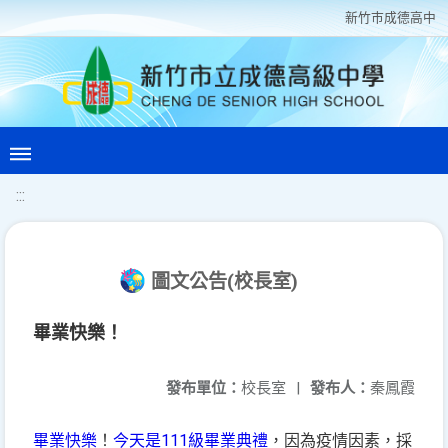
新竹巿成德高中
:::
圖文公告(校長室)
畢業快樂！
發布單位：
校長室
|
發布人：
秦鳳霞
畢業快樂
！
今天是111級畢業典禮
，因為疫情因素，採