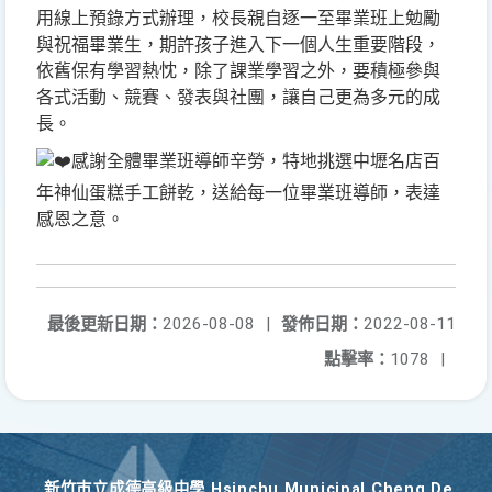
用線上預錄方式辦理，校長親自逐一至畢業班上勉勵
與祝福畢業生，期許孩子進入下一個人生重要階段，
依舊保有學習熱忱，除了課業學習之外，要積極參與
各式活動、競賽、發表與社團，讓自己更為多元的成
長。
感謝全體畢業班導師辛勞，特地挑選中壢名店百
年神仙蛋糕手工餅乾，送給每一位畢業班導師，表達
感恩之意。
最後更新日期：
2026-08-08
|
發佈日期：
2022-08-11
點擊率：
1078
|
新竹巿立成德高級中學 Hsinchu Municipal Cheng De