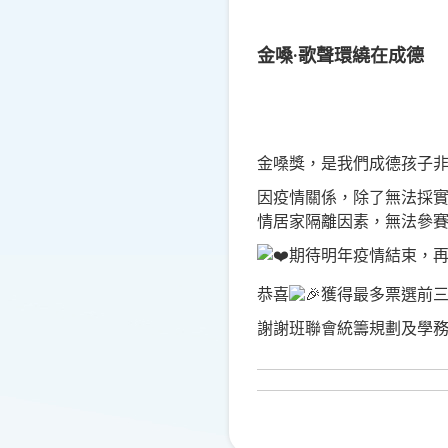
金嗓·歌聲環繞在成德
金嗓獎，是我們成德孩子
因疫情關係，除了無法採
情居家隔離因素，無法參
期待明年疫情結束，
恭喜
獲得最多票選前
謝謝班聯會統籌規劃及學