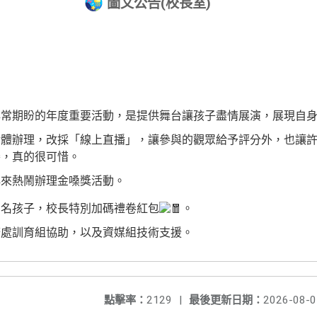
圖文公告(校長室)
非常期盼的年度重要活動，是提供舞台讓孩子盡情展演，展現自
實體辦理，改採「線上直播」，讓參與的觀眾給予評分外，也讓
賽，真的很可惜。
再來熱鬧辦理金嗓獎活動。
三名孩子，校長特別加碼禮卷紅包
。
務處訓育組協助，以及資媒組技術支援。
點擊率：
2129
|
最後更新日期：
2026-08-0