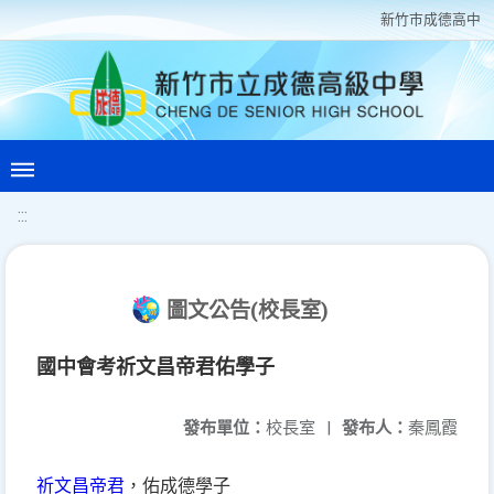
新竹巿成德高中
:::
圖文公告(校長室)
國中會考祈文昌帝君佑學子
發布單位：
校長室
|
發布人：
秦鳳霞
祈文昌帝君
，佑成德學子