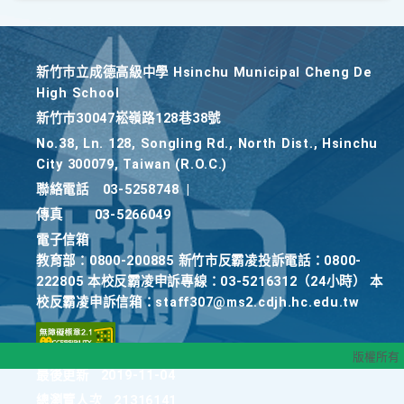
新竹巿立成德高級中學 Hsinchu Municipal Cheng De
High School
新竹巿30047崧嶺路128巷38號
No.38, Ln. 128, Songling Rd., North Dist., Hsinchu
City 300079, Taiwan (R.O.C.)
聯絡電話
03-5258748
|
傳真
03-5266049
電子信箱
教育部：0800-200885 新竹市反霸凌投訴電話：0800-
222805 本校反霸凌申訴專線：03-5216312（24小時） 本
校反霸凌申訴信箱：staff307@ms2.cdjh.hc.edu.tw
版權所有
最後更新
2019-11-04
總瀏覽人次
21316141