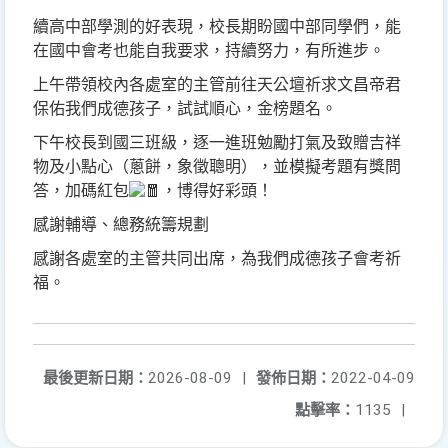
續高中部學測的好表現，校長期盼國中部同學們，能
在國中會考也能自我要求，持續努力，有所進步。
上午帶領校內各處室的主管前往天公壇祈求文昌帝君
保佑我們成德孩子，試試順心，金榜題名。
下午校長到國三班級，逐一進班勉勵打氣及致贈吉祥
物及小點心（蔥餅，象徵聰明），並模擬考題有獎問
答，加碼紅包
，博得好彩頭！
感謝輔導、總務統籌規劃
感謝各處室的主管共同出席，為我們成德孩子會考祈
福。
最後更新日期：
2026-08-09
|
發佈日期：
2022-04-09
點擊率：
1135
|