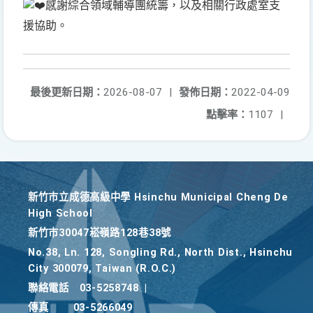
感謝綜合領域輔導團統籌，以及相關行政處室支
援協助。
最後更新日期：
2026-08-07
|
發佈日期：
2022-04-09
點擊率：
1107
|
新竹巿立成德高級中學 Hsinchu Municipal Cheng De
High School
新竹巿30047崧嶺路128巷38號
No.38, Ln. 128, Songling Rd., North Dist., Hsinchu
City 300079, Taiwan (R.O.C.)
聯絡電話
03-5258748
|
傳真
03-5266049