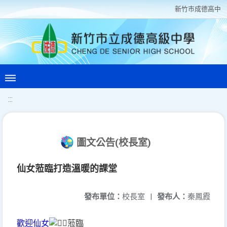
新竹巿成德高中
:::
圖文公告(校長室)
仙女蒞臨打造溫暖的課堂
發布單位：
校長室
|
發布人：
秦鳳霞
歡迎仙女
蒞臨