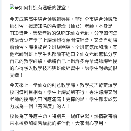
如何打造有溫暖的課堂！
今天成德高中綜合領域輔導團，辦理全市綜合領域教
師研習，邀請知名的余懷瑾（仙女）老師，本身是
TED講者、榮耀無數的SUPER仙女老師，分享如何怎
樣讓青少年學子上課熱烈得像開演唱會，又會自動課
前預習、課後複習？班級團結、全班氣氛超和諧，其
他老師對班上學生也都讚不絕口？仙女老師無私分享
自己的教學經驗，她將自己上過許多專業講師課程後
的心得融入教學技巧與班級經營中，讓學生對她愛恨
交織！
今天來上一堂仙女的創意教學課，教學技巧肯定讓學
校同儕刮目相看，學生上課愛到不行，專注聽課又對
老師的授課內容回應滿滿！更棒的是，學生都樂於努
力成為一個「有溫度」的人！
校長為了呼應主題，特別煮一鍋紅豆湯，熱情款待前
來本校參加研習增能的夥伴們，大家開心享用。