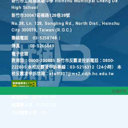
新竹巿立成德高級中學 Hsinchu Municipal Cheng De
High School
新竹巿30047崧嶺路128巷38號
No.38, Ln. 128, Songling Rd., North Dist., Hsinchu
City 300079, Taiwan (R.O.C.)
聯絡電話
03-5258748
|
傳真
03-5266049
電子信箱
教育部：0800-200885 新竹市反霸凌投訴電話：0800-
222805 本校反霸凌申訴專線：03-5216312（24小時） 本
校反霸凌申訴信箱：staff307@ms2.cdjh.hc.edu.tw
版權所有
最後更新
2019-11-04
總瀏覽人次
21317275
今日瀏覽人次
72