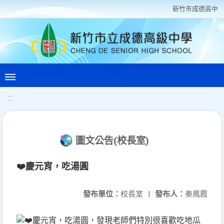
新竹巿成德高中
:::
圖文公告(校長室)
❤️慶元宵，吃湯圓
發布單位：
校長室
|
發布人：
秦鳳霞
慶元宵，吃湯圓，發現老師們特別很喜歡吃地瓜