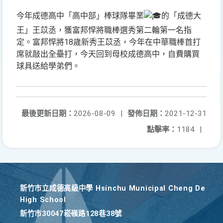
今年成德高中「高中部」棒球隊畢業
的「成德大
王」王苡丞，獲富邦悍將職棒選秀第二輪第一名指
定。富邦悍將18歲新秀王苡丞，今年在中華職棒首打
席就敲出全壘打，今天回到母校成德高中，自費購買
球具送給學弟們。
最後更新日期：
2026-08-09
|
發佈日期：
2021-12-31
點擊率：
1184
|
新竹巿立成德高級中學 Hsinchu Municipal Cheng De
High School
新竹巿30047崧嶺路128巷38號