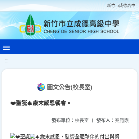
新竹巿成德高中
:::
圖文公告(校長室)
❤️聖誕🎄歲末感恩餐會。
發布單位：
校長室
|
發布人：
秦鳳霞
聖誕
歲末感恩，慰勞全體夥伴的付出與努