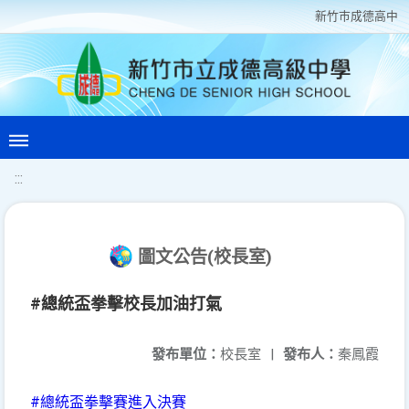
新竹巿成德高中
:::
圖文公告(校長室)
#總統盃拳擊校長加油打氣
發布單位：
校長室
|
發布人：
秦鳳霞
#總統盃拳擊賽進入決賽