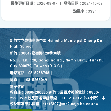
最後更新日期：
2026-08-07
|
發佈日期：
2021-10-09
點擊率：
3331
|
新竹巿立成德高級中學 Hsinchu Municipal Cheng De
High School
新竹巿30047崧嶺路128巷38號
No.38, Ln. 128, Songling Rd., North Dist., Hsinchu
City 300079, Taiwan (R.O.C.)
聯絡電話
03-5258748
|
傳真
03-5266049
電子信箱
教育部：0800-200885 新竹市反霸凌投訴電話：0800-
222805 本校反霸凌申訴專線：03-5216312（24小時） 本
校反霸凌申訴信箱：staff307@ms2.cdjh.hc.edu.tw