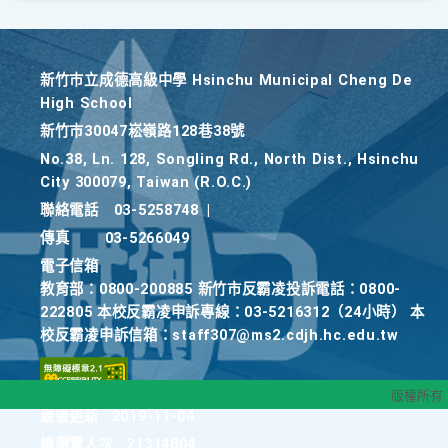
新竹巿立成德高級中學 Hsinchu Municipal Cheng De
High School
新竹巿30047崧嶺路128巷38號
No.38, Ln. 128, Songling Rd., North Dist., Hsinchu
City 300079, Taiwan (R.O.C.)
聯絡電話
03-5258748
|
傳真
03-5266049
電子信箱
教育部：0800-200885 新竹市反霸凌投訴電話：0800-
222805 本校反霸凌申訴專線：03-5216312（24小時） 本
校反霸凌申訴信箱：staff307@ms2.cdjh.hc.edu.tw
版權所有
最後更新
2019-11-04
總瀏覽人次
21314804