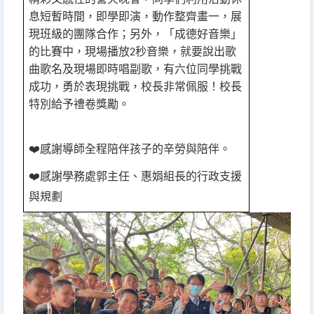
息短暫時間，即學即演，動作整齊畫一，展
現班級的團隊合作；另外，「成德好音樂」
的比賽中，現場播放
秒音樂，就要說出歌
2
曲歌名及現場即時唱副歌，有六位同學挑戰
成功，勇於表現挑戰，校長非常佩服！校長
特別給予禮卷獎勵。
❤
感謝導師全程陪伴孩子的辛勞與陪伴。
❤
感謝學務處郭主任、惠娟組長的行政支援
與規劃