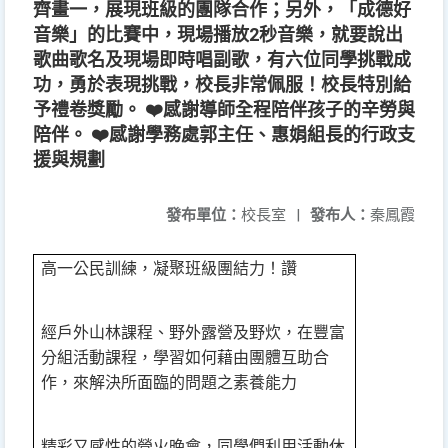
齊畫一，展現班級的團隊合作；另外，「成德好
音樂」的比賽中，現場播放2秒音樂，就要說出
歌曲歌名及現場即時唱副歌，有六位同學挑戰成
功，勇於表現挑戰，校長非常佩服！校長特別給
予禮卷獎勵。 ❤️感謝導師全程陪伴孩子的辛勞與
陪伴。 ❤️感謝學務處郭主任、惠娟組長的行政支
援與規劃
發布單位：
校長室
|
發布人：
秦鳳霞
高一公民訓練，凝聚班級團結力！讚
經戶外山林課程、野外露營及野炊，在豐富
分組活動課程，學習如何藉由團體互助合
作，來解決所面臨的問題之素養能力
精彩又感性的營火晚會，同學們利用活動休