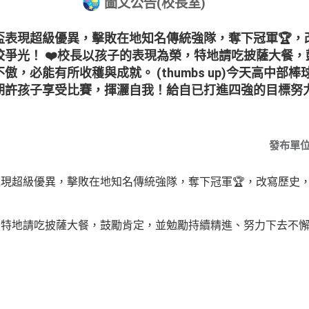
圖文公告(校長室)
盃表現超級優異，擊敗在地知名傳統強隊，奪下冠軍🏆，
爭光！ ❤️校長以孩子的表現為榮，特地請吃披薩大餐
，必能有所收穫與成就。 (thumbs up)今天高中部
期許孩子享受比賽，揮灑自我！給自已打進四強的目標努力
發布單
現超級優異，擊敗在地知名傳統強隊，奪下冠軍🏆，改寫歷史
，特地請吃披薩大餐，鼓勵肯定，並勉勵持續精進、努力下去不