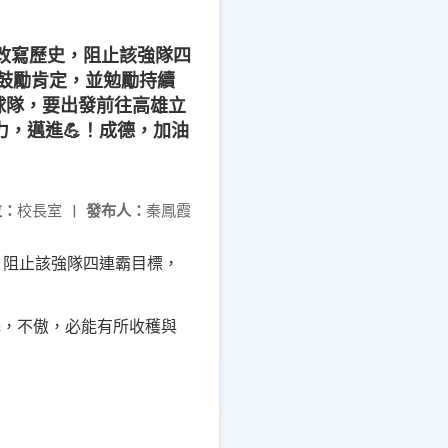
改寫歷史，阻止該強隊四
，鼓勵肯定，並勉勵持續
棒球隊，要出發前往高雄立
，邁進💪！成德，加油
位：
校長室
|
發布人：
秦鳳霞
，阻止該強隊四連霸目標，
懈，不傲，必能有所收穫與