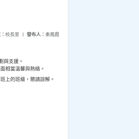
位：
校長室
|
發布人：
秦鳳霞
劃與支援。
場面相當溫馨與熱絡。
到班上的班級，懇請諒解。