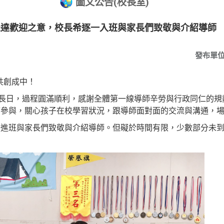
圖文公告(校長室)
表達歡迎之意，校長希逐一入班與家長們致敬與介紹導師
發布單
，共創成中！
家長日，過程圓滿順利，感謝全體第一線導師辛勞與行政同仁的規
席參與，關心孩子在校學習狀況，跟導師面對面的交流與溝通，
一進班與家長們致敬與介紹導師。但礙於時間有限，少數部分未