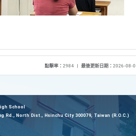
點擊率：
2984
|
最後更新日期：
2026-08-0
gh School
ng Rd., North Dist., Hsinchu City 300079, Taiwan (R.O.C.)