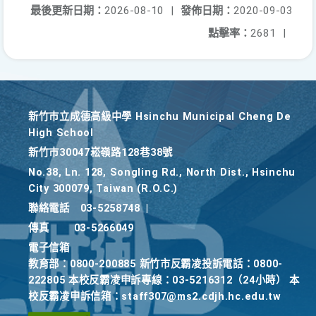
最後更新日期：
2026-08-10
|
發佈日期：
2020-09-03
點擊率：
2681
|
新竹巿立成德高級中學 Hsinchu Municipal Cheng De
High School
新竹巿30047崧嶺路128巷38號
No.38, Ln. 128, Songling Rd., North Dist., Hsinchu
City 300079, Taiwan (R.O.C.)
聯絡電話
03-5258748
|
傳真
03-5266049
電子信箱
教育部：0800-200885 新竹市反霸凌投訴電話：0800-
222805 本校反霸凌申訴專線：03-5216312（24小時） 本
校反霸凌申訴信箱：staff307@ms2.cdjh.hc.edu.tw