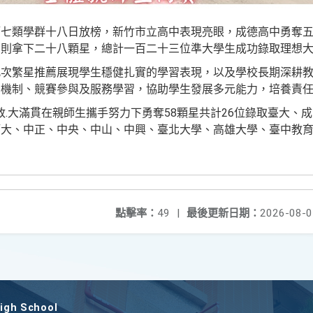
第七類學群十八日放榜，新竹市立高中表現亮眼，成德高中勇奪
中則拿下二十八顆星，總計一百二十三位準大學生成功錄取理想
此次繁星推薦展現學生穩健扎實的學習表現，以及學校長期深耕
勵機制、競賽參與及服務學習，協助學生發展多元能力，培養責
.
58
26
政
大滿貫在親師生攜手努力下勇奪
顆星共計
位錄取臺大、成
師大、中正、中央、中山、中興、臺北大學、高雄大學、臺中教
點擊率：
49
|
最後更新日期：
2026-08-0
gh School