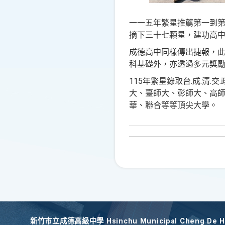
一一五年繁星推薦第一到
摘下三十七顆星，建功高
成德高中同樣傳出捷報，
科基礎外，亦透過多元獎
115
.
.
.
.
年繁星錄取台
成
清
交
大、臺師大、彰師大、高
華、聯合等等頂尖大學。
新竹巿立成德高級中學 Hsinchu Municipal Cheng De Hi