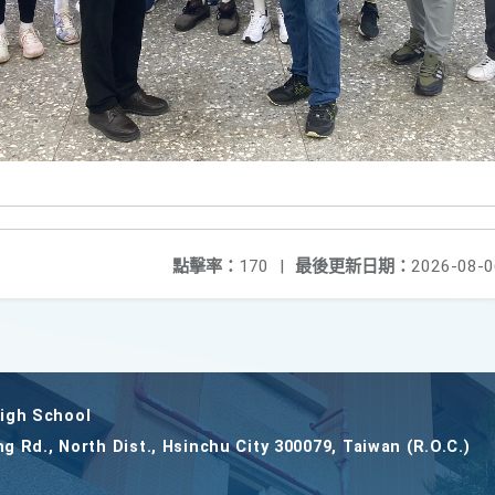
點擊率：
170
|
最後更新日期：
2026-08-0
gh School
ng Rd., North Dist., Hsinchu City 300079, Taiwan (R.O.C.)