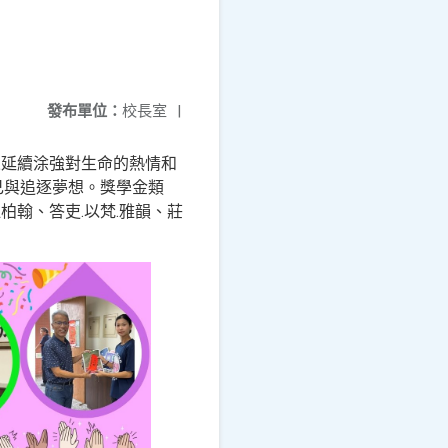
發布單位：
校長室
|
來延續涂強對生命的熱情和
己與追逐夢想。
獎學金類
.
.
江柏翰、答吏
以梵
雅韻、莊