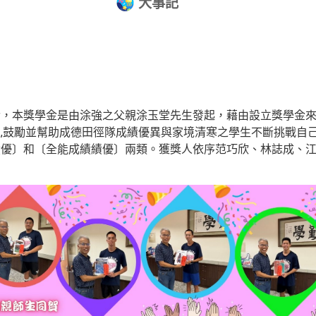
大事記
金，本獎學金是由涂強之父親涂玉堂先生發起，藉由設立獎學金
,
屋
鼓勵並幫助成德田徑隊成績優異與家境清寒之學生不斷挑戰自
績優〕和〔全能成績績優〕兩類。獲獎人依序范巧欣、林誌成、