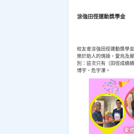
涂強田徑運動獎學金
校友會涂強田徑運動獎學
樂於助人的情操，愛烏及
別：這次只有〔田徑成績
博宇、危宇澤。