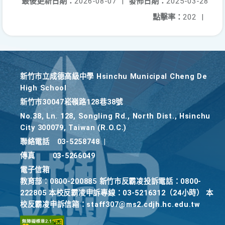
最後更新日期：
2026-08-07
|
發佈日期：
2025-03-28
點擊率：
202
|
新竹巿立成德高級中學 Hsinchu Municipal Cheng De
High School
新竹巿30047崧嶺路128巷38號
No.38, Ln. 128, Songling Rd., North Dist., Hsinchu
City 300079, Taiwan (R.O.C.)
聯絡電話
03-5258748
|
傳真
03-5266049
電子信箱
教育部：0800-200885 新竹市反霸凌投訴電話：0800-
222805 本校反霸凌申訴專線：03-5216312（24小時） 本
校反霸凌申訴信箱：staff307@ms2.cdjh.hc.edu.tw