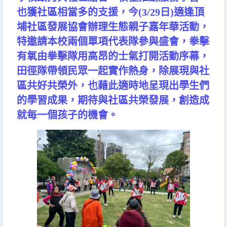
也獲社區相當多的支援，今
(3/29
日
)
適逢頂
埔社區發展協會辦理生態親子嘉年華活動，
特邀請本校兩個單項代表隊參與盛會，拳擊
有氧由拳擊隊用高昂的士氣打開活動序幕，
田徑隊帶領民眾一起實作熱身，除展現與社
區共好共榮外，也藉此適時地呈現出學生們
的學習成果，期待與社區共榮發展，創造成
就每一個孩子的機會。