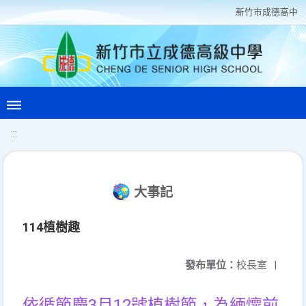
新竹巿成德高中
:::
大事記
114植樹趣
發布單位：
校長室
|
依循節慶3月12號植樹節，為緬懷前