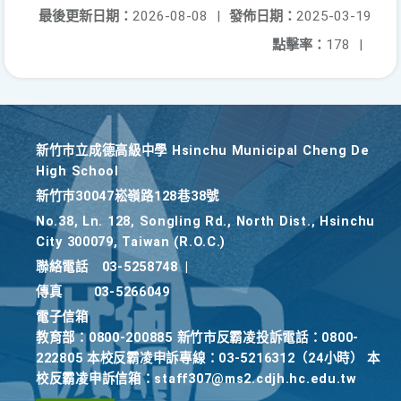
最後更新日期：
2026-08-08
|
發佈日期：
2025-03-19
點擊率：
178
|
新竹巿立成德高級中學 Hsinchu Municipal Cheng De
High School
新竹巿30047崧嶺路128巷38號
No.38, Ln. 128, Songling Rd., North Dist., Hsinchu
City 300079, Taiwan (R.O.C.)
聯絡電話
03-5258748
|
傳真
03-5266049
電子信箱
教育部：0800-200885 新竹市反霸凌投訴電話：0800-
222805 本校反霸凌申訴專線：03-5216312（24小時） 本
校反霸凌申訴信箱：staff307@ms2.cdjh.hc.edu.tw