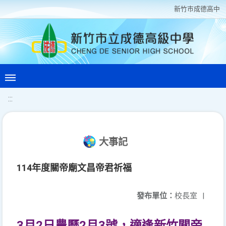
新竹巿成德高中
:::
大事記
114年度關帝廟文昌帝君祈福
發布單位：
校長室
|
3月2日農曆2月3號，適逢新竹關帝