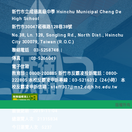
新竹巿立成德高級中學 Hsinchu Municipal Cheng De
High School
新竹巿30047崧嶺路128巷38號
No.38, Ln. 128, Songling Rd., North Dist., Hsinchu
City 300079, Taiwan (R.O.C.)
聯絡電話
03-5258748
|
傳真
03-5266049
電子信箱
教育部：0800-200885 新竹市反霸凌投訴電話：0800-
222805 本校反霸凌申訴專線：03-5216312（24小時） 本
校反霸凌申訴信箱：staff307@ms2.cdjh.hc.edu.tw
版權所有
最後更新
2019-11-04
總瀏覽人次
21315834
今日瀏覽人次
5237