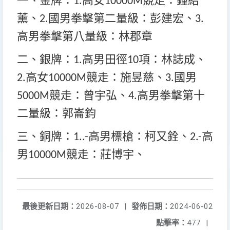
一、金牌：
高女
競走：鍾紹
1.
10000M
薰、
國男拳擊第二量級：彭建宏、
2.
3.
高男拳擊第八量級：林郡章
二、銀牌：
高男田徑
項：林誌成、
1.
10
高女
競走：施昱慈、
國男
2.
10000M
3.
競走：曾宇弘、
高男拳擊第十
5000M
4.
二量級：郭崙鈞
三、銅牌：
高男標槍：柯又銓、
高
1..-
2.-
男
競走：莊博宇、
10000M
最後更新日期：
2026-08-07
|
發佈日期：
2024-06-02
點擊率：
477
|