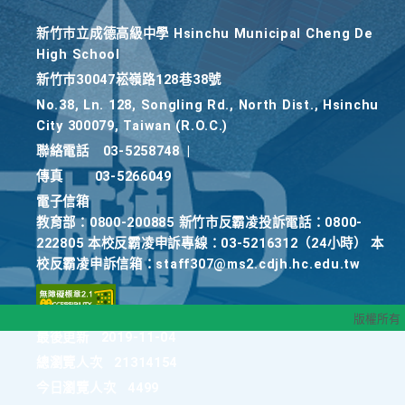
新竹巿立成德高級中學 Hsinchu Municipal Cheng De
High School
新竹巿30047崧嶺路128巷38號
No.38, Ln. 128, Songling Rd., North Dist., Hsinchu
City 300079, Taiwan (R.O.C.)
聯絡電話
03-5258748
|
傳真
03-5266049
電子信箱
教育部：0800-200885 新竹市反霸凌投訴電話：0800-
222805 本校反霸凌申訴專線：03-5216312（24小時） 本
校反霸凌申訴信箱：staff307@ms2.cdjh.hc.edu.tw
版權所有
最後更新
2019-11-04
總瀏覽人次
21314154
今日瀏覽人次
4499