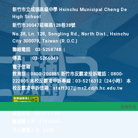
新竹巿立成德高級中學 Hsinchu Municipal Cheng De
High School
新竹巿30047崧嶺路128巷38號
No.38, Ln. 128, Songling Rd., North Dist., Hsinchu
City 300079, Taiwan (R.O.C.)
聯絡電話
03-5258748
|
傳真
03-5266049
電子信箱
教育部：0800-200885 新竹市反霸凌投訴電話：0800-
222805 本校反霸凌申訴專線：03-5216312（24小時） 本
校反霸凌申訴信箱：staff307@ms2.cdjh.hc.edu.tw
版權所有
最後更新
2019-11-04
總瀏覽人次
21316055
今日瀏覽人次
6228