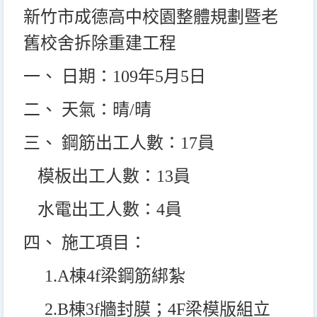
新竹市成德高中校園整體規劃暨老
舊校舍拆除重建工程
一、 日期：109年5月5日
二、 天氣：晴/晴
三、 鋼筋出工人數：17員
模板出工人數：13員
水電出工人數：4員
四、 施工項目：
1.A
棟4f梁鋼筋綁紮
2.B
棟3f牆封膜；4F梁模版組立