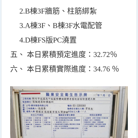
2.B
棟3F牆筋、柱筋綁紮
3.A
棟3F、B棟3F水電配管
4.D
棟FS版PC澆置
五、 本日累積預定進度：32.72％
六、 本日累積實際進度：34.76 ％