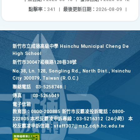
點擊率：
341
|
最後更新日期：
2026-08-09
|
新竹巿立成德高級中學 Hsinchu Municipal Cheng De
High School
新竹巿30047崧嶺路128巷38號
No.38, Ln. 128, Songling Rd., North Dist., Hsinchu
City 300079, Taiwan (R.O.C.)
聯絡電話
03-5258748
|
傳真
03-5266049
電子信箱
教育部：0800-200885 新竹市反霸凌投訴電話：0800-
222805 本校反霸凌申訴專線：03-5216312（24小時） 本
校反霸凌申訴信箱：staff307@ms2.cdjh.hc.edu.tw