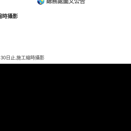
總務處圖文公告
縮時攝影
月
30
日止
,
施工縮時攝影