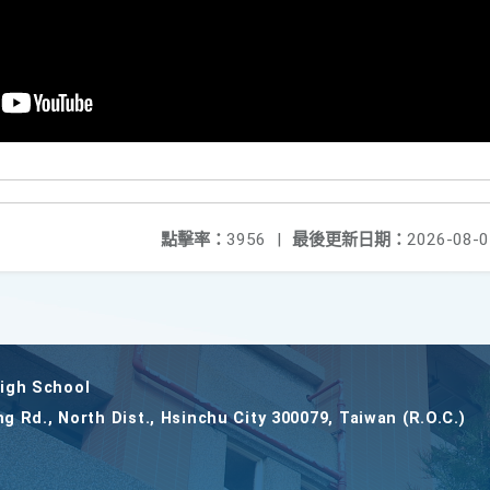
點擊率：
3956
|
最後更新日期：
2026-08-0
gh School
ng Rd., North Dist., Hsinchu City 300079, Taiwan (R.O.C.)